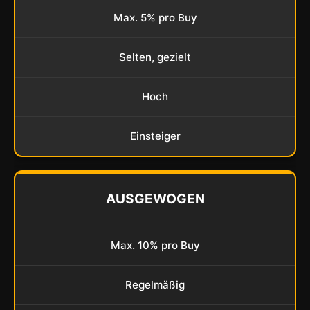
Max. 5% pro Buy
Selten, gezielt
Hoch
Einsteiger
AUSGEWOGEN
Max. 10% pro Buy
Regelmäßig