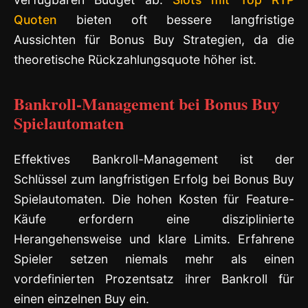
Quoten
bieten oft bessere langfristige
Aussichten für Bonus Buy Strategien, da die
theoretische Rückzahlungsquote höher ist.
Bankroll-Management bei Bonus Buy
Spielautomaten
Effektives Bankroll-Management ist der
Schlüssel zum langfristigen Erfolg bei Bonus Buy
Spielautomaten. Die hohen Kosten für Feature-
Käufe erfordern eine disziplinierte
Herangehensweise und klare Limits. Erfahrene
Spieler setzen niemals mehr als einen
vordefinierten Prozentsatz ihrer Bankroll für
einen einzelnen Buy ein.