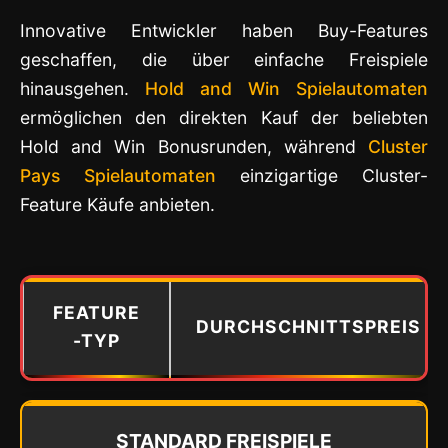
Innovative Entwickler haben Buy-Features
geschaffen, die über einfache Freispiele
hinausgehen.
Hold and Win Spielautomaten
ermöglichen den direkten Kauf der beliebten
Hold and Win Bonusrunden, während
Cluster
Pays Spielautomaten
einzigartige Cluster-
Feature Käufe anbieten.
FEATURE
DURCHSCHNITTSPREIS
-TYP
STANDARD FREISPIELE