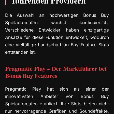
führenden Providern
Die Auswahl an hochwertigen Bonus Buy
Spielautomaten wächst kontinuierlich.
Verschiedene Entwickler haben einzigartige
Ansätze für diese Funktion entwickelt, wodurch
eine vielfältige Landschaft an Buy-Feature Slots
entstanden ist.
Pragmatic Play – Der Marktführer bei
Bonus Buy Features
Pragmatic Play hat sich als einer der
innovativsten Anbieter von Bonus Buy
Spielautomaten etabliert. Ihre Slots bieten nicht
nur hervorragende Grafiken und Soundeffekte,