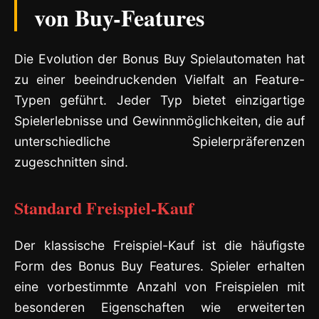
von Buy-Features
Die Evolution der Bonus Buy Spielautomaten hat
zu einer beeindruckenden Vielfalt an Feature-
Typen geführt. Jeder Typ bietet einzigartige
Spielerlebnisse und Gewinnmöglichkeiten, die auf
unterschiedliche Spielerpräferenzen
zugeschnitten sind.
Standard Freispiel-Kauf
Der klassische Freispiel-Kauf ist die häufigste
Form des Bonus Buy Features. Spieler erhalten
eine vorbestimmte Anzahl von Freispielen mit
besonderen Eigenschaften wie erweiterten