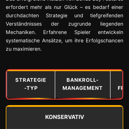
erfordert mehr als nur Glück – es bedarf einer
durchdachten Strategie und tiefgreifenden
Verständnisses der zugrunde liegenden
Mechaniken. Erfahrene Spieler entwickeln
systematische Ansätze, um ihre Erfolgschancen
zu maximieren.
STRATEGIE
BANKROLL-
-TYP
MANAGEMENT
FRE
KONSERVATIV