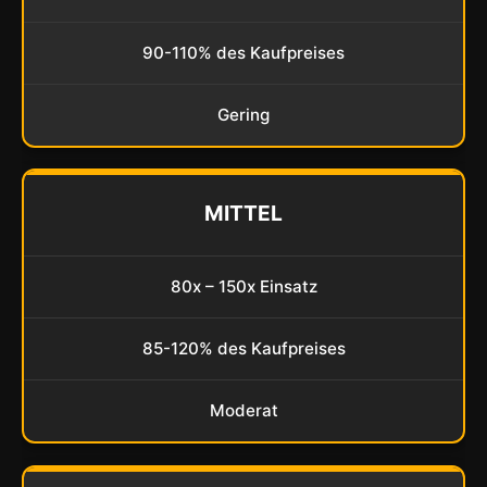
90-110% des Kaufpreises
Gering
MITTEL
80x – 150x Einsatz
85-120% des Kaufpreises
Moderat