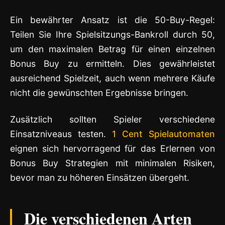
Ein bewährter Ansatz ist die 50-Buy-Regel:
Teilen Sie Ihre Spielsitzungs-Bankroll durch 50,
um den maximalen Betrag für einen einzelnen
Bonus Buy zu ermitteln. Dies gewährleistet
ausreichend Spielzeit, auch wenn mehrere Käufe
nicht die gewünschten Ergebnisse bringen.
Zusätzlich sollten Spieler verschiedene
Einsatzniveaus testen.
1 Cent Spielautomaten
eignen sich hervorragend für das Erlernen von
Bonus Buy Strategien mit minimalen Risiken,
bevor man zu höheren Einsätzen übergeht.
Die verschiedenen Arten