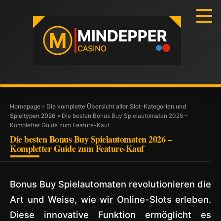
Skip
to
content
Homepage
»
Die komplette Übersicht aller Slot-Kategorien und
Spieltypen 2026
»
Die besten Bonus Buy Spielautomaten 2026 –
Kompletter Guide zum Feature-Kauf
Die besten Bonus Buy Spielautomaten 2026 –
Kompletter Guide zum Feature-Kauf
Bonus Buy Spielautomaten revolutionieren die
Art und Weise, wie wir Online-Slots erleben.
Diese innovative Funktion ermöglicht es