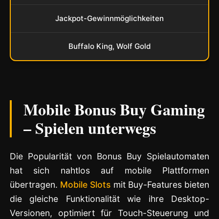
Jackpot-Gewinnmöglichkeiten
Buffalo King, Wolf Gold
Mobile Bonus Buy Gaming
– Spielen unterwegs
Die Popularität von Bonus Buy Spielautomaten
hat sich nahtlos auf mobile Plattformen
übertragen.
Mobile Slots
mit Buy-Features bieten
die gleiche Funktionalität wie ihre Desktop-
Versionen, optimiert für Touch-Steuerung und