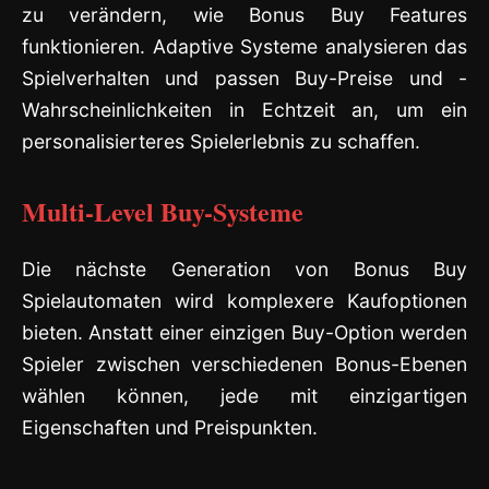
zu verändern, wie Bonus Buy Features
funktionieren. Adaptive Systeme analysieren das
Spielverhalten und passen Buy-Preise und -
Wahrscheinlichkeiten in Echtzeit an, um ein
personalisierteres Spielerlebnis zu schaffen.
Multi-Level Buy-Systeme
Die nächste Generation von Bonus Buy
Spielautomaten wird komplexere Kaufoptionen
bieten. Anstatt einer einzigen Buy-Option werden
Spieler zwischen verschiedenen Bonus-Ebenen
wählen können, jede mit einzigartigen
Eigenschaften und Preispunkten.