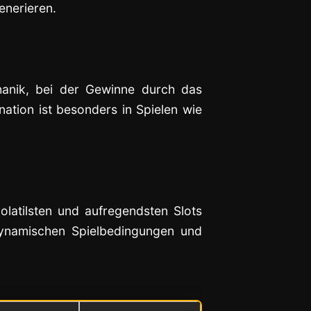
enerieren.
hanik, bei der Gewinne durch das
tion ist besonders in Spielen wie
olatilsten und aufregendsten Slots
ynamischen Spielbedingungen und