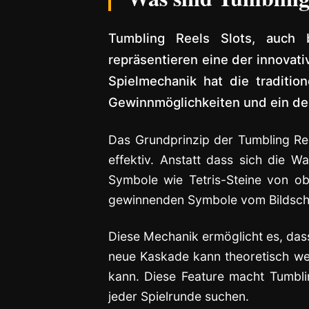
Tumbling Reels Slots, auch 
repräsentieren eine der innovat
Spielmechanik hat die traditio
Gewinnmöglichkeiten und ein deu
Das Grundprinzip der Tumbling Ree
effektiv. Anstatt dass sich die W
Symbole wie Tetris-Steine von ob
gewinnenden Symbole vom Bildschir
Diese Mechanik ermöglicht es, das
neue Kaskade kann theoretisch we
kann. Diese Feature macht Tumbli
jeder Spielrunde suchen.