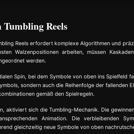
n Tumbling Reels
bling Reels erfordert komplexe Algorithmen und prä
t festen Walzenpositionen arbeiten, müssen Kaskade
ngeordnet werden.
tialen Spin, bei dem Symbole von oben ins Spielfeld f
 Symbols, sondern auch die Reihenfolge der fallenden E
kombinationen gemäß den Spielregeln.
en, aktiviert sich die Tumbling-Mechanik. Die gewin
 ansprechenden Animation. Die verbleibenden Sy
hrend gleichzeitig neue Symbole von oben nachrutsch