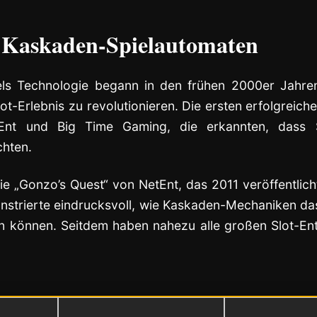
r Kaskaden-Spielautomaten
ls Technologie begann in den frühen 2000er Jahren
lot-Erlebnis zu revolutionieren. Die ersten erfolgre
etEnt und Big Time Gaming, die erkannten, dass 
chten.
e „Gonzo’s Quest“ von NetEnt, das 2011 veröffentlic
strierte eindrucksvoll, wie Kaskaden-Mechaniken das 
rn können. Seitdem haben nahezu alle großen Slot-Ent