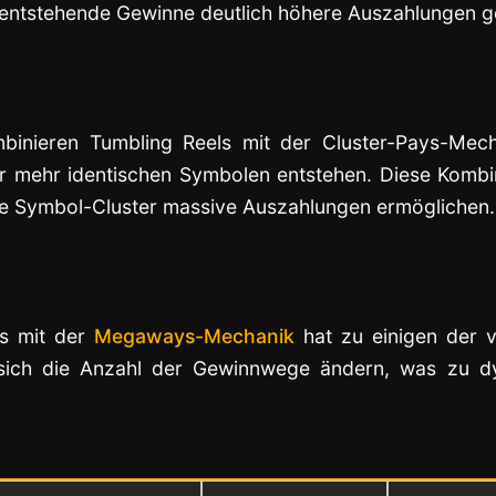
 entstehende Gewinne deutlich höhere Auszahlungen g
inieren Tumbling Reels mit der Cluster-Pays-Mec
 mehr identischen Symbolen entstehen. Diese Kombina
e Symbol-Cluster massive Auszahlungen ermöglichen.
ls mit der
Megaways-Mechanik
hat zu einigen der v
 sich die Anzahl der Gewinnwege ändern, was zu d