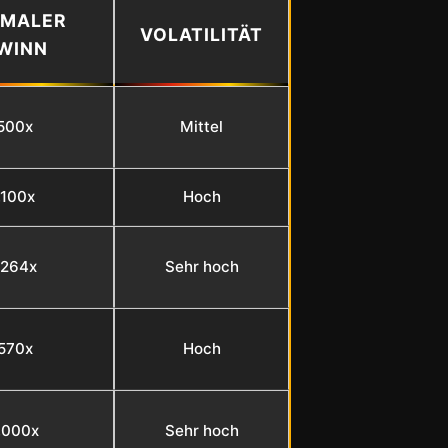
IMALER
VOLATILITÄT
WINN
500x
Mittel
,100x
Hoch
,264x
Sehr hoch
570x
Hoch
,000x
Sehr hoch