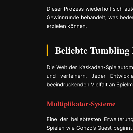
Dieser Prozess wiederholt sich au
Gewinnrunde behandelt, was bedeut
erzielen können.
Beliebte Tumbling
Die Welt der Kaskaden-Spielautoma
und verfeinern. Jeder Entwickl
beeindruckenden Vielfalt an Spielm
Multiplikator-Systeme
Eine der beliebtesten Erweiterung
Spielen wie Gonzo’s Quest beginnt d