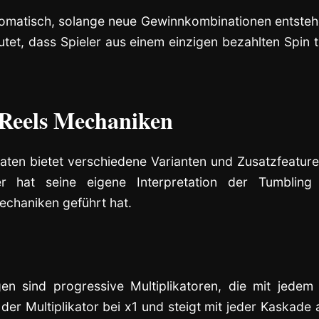
tomatisch, solange neue Gewinnkombinationen entsteh
et, dass Spieler aus einem einzigen bezahlten Spin t
 Reels Mechaniken
ten bietet verschiedene Varianten und Zusatzfeatur
er hat seine eigene Interpretation der Tumbling
echaniken geführt hat.
en sind progressive Multiplikatoren, die mit jedem
er Multiplikator bei x1 und steigt mit jeder Kaskade 