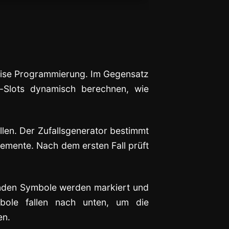
zise Programmierung. Im Gegensatz
n-Slots dynamisch berechnen, wie
allen. Der Zufallsgenerator bestimmt
lemente. Nach dem ersten Fall prüft
nenden Symbole werden markiert und
mbole fallen nach unten, um die
en.