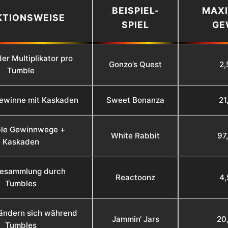
BEISPIEL-
MAX
KTIONSWEISE
SPIEL
GE
er Multiplikator pro
Gonzo’s Quest
2,
Tumble
ewinne mit Kaskaden
Sweet Bonanza
21
ble Gewinnwege +
White Rabbit
97
Kaskaden
iesammlung durch
Reactoonz
4,
Tumbles
ändern sich während
Jammin‘ Jars
20
Tumbles