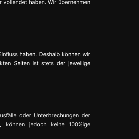
ahr vollendet haben. Wir übernehmen
 Einfluss haben. Deshalb können wir
ten Seiten ist stets der jeweilige
ausfälle oder Unterbrechungen der
b, können jedoch keine 100%ige