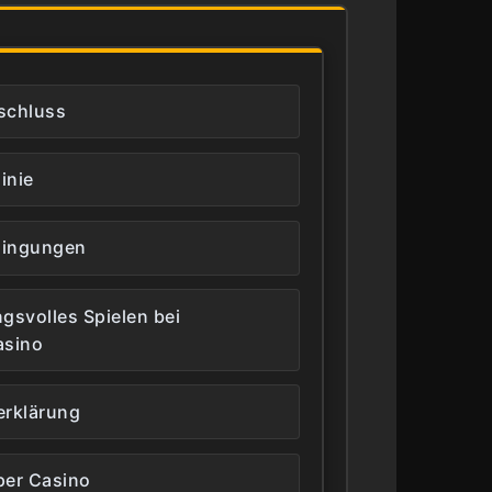
schluss
inie
ingungen
gsvolles Spielen bei
asino
erklärung
per Casino