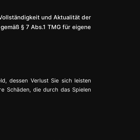
Vollständigkeit und Aktualität der
r gemäß § 7 Abs.1 TMG für eigene
, dessen Verlust Sie sich leisten
re Schäden, die durch das Spielen