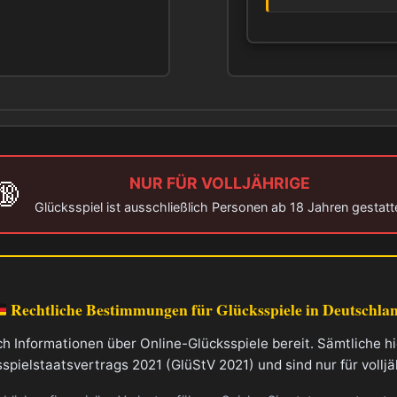
NUR FÜR VOLLJÄHRIGE
🔞
Glücksspiel ist ausschließlich Personen ab 18 Jahren gestatt
Rechtliche Bestimmungen für Glücksspiele in Deutschla
ich Informationen über Online-Glücksspiele bereit. Sämtliche h
pielstaatsvertrags 2021 (GlüStV 2021) und sind nur für volljä