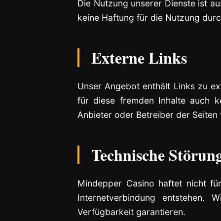
Die Nutzung unserer Dienste ist au
keine Haftung für die Nutzung durc
Externe Links
Unser Angebot enthält Links zu ext
für diese fremden Inhalte auch ke
Anbieter oder Betreiber der Seiten 
Technische Störun
Mindepper Casino haftet nicht fü
Internetverbindung entstehen.
Verfügbarkeit garantieren.