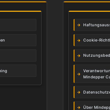
Haftungsaus
pen
Cookie-Richtl
Nutzungsbed
ming
Verantwortun
Mindepper C
Datenschutz
Über Mindep