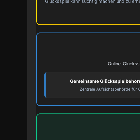
Glücksspiel kann süchtig machen und zu erheb
Online-Glückss
Gemeinsame Glücksspielbehörd
Zentrale Aufsichtsbehörde für 